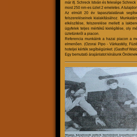
már ifj. Schreck István és felesége Schreck 
most 250 nm-es üzlet 2 emeletes. A tulajdon
Az elmúlt 20 év tapasztalatának segít
felszereléseinek kialakításához. Munkatá
elkészítése, felszerelése mellett a lak
ügyfelek teljes mértékű kielégítése, oly
üzletünkről a piacon.
Referencia munkáink a hazai piacon a mod
elmenően. (Ozorai Pipo - Várkastély, Füzé
hoteljei kérték segítségünket. (Gasthof Wald
Egy bemutató árajánlatot kínálunk Önöknek