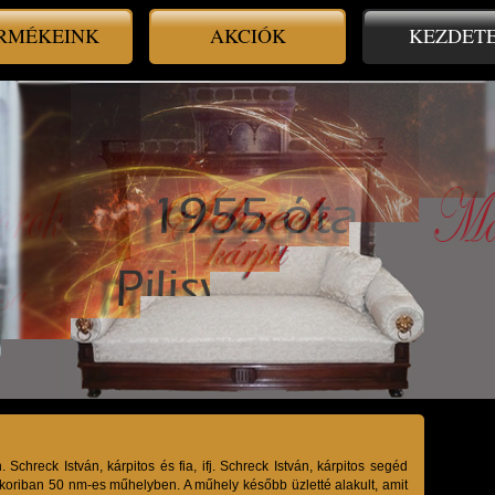
RMÉKEINK
AKCIÓK
KEZDET
Schreck István, kárpitos és fia, ifj. Schreck István, kárpitos segéd
koriban 50 nm-es műhelyben. A műhely később üzletté alakult, amit