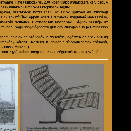
Istvánné Tímea újítottak fel. 2007-ben újabb átalakításra került sor. A
osak munkáit varrónők és kárpitosok segítik.
ségével, szeretnénk hozzájárulni az Önök igényes és minőségi
rsaink sokszínűek, éppen ezért a termékek megfelelő kiválasztása,
berendezés területén is otthonosan mozognak. Cégünk missiója az
 mértékben, hogy megelégedettségük egy kimagasló képet mutasson
ern hotelek és szállodák felszerelése, egészen az antik stílusig
rradvány Károlyi - Kastély). Külföldön a síparadicsomok szállodái,
schlössl, Ausztria)
, ami egy általános megismerést ad cégünkről az Önök számára.